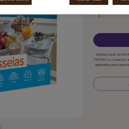
Quantidade
Quantidade
Declaro que tenho 1
PREMIO e respetiva
aplicadas pelo banc