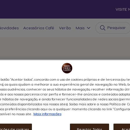
VISITE
Pesquisar
Novidades
Acessórios Café
Verão
Mais
Refúgios
PONTOS APENAS
Todas as Oferta
o botão "Aceitar todos", concorda com o uso de cookies próprias e de terceiros (ou t
s), as quais ajudam a melhorar a sua experiência geral de navegação na Web, 
ssas audiências, conhecer os seus hábitos de navegação, recolher informação útil
22,549 
ós e aos nossos parceiros criar perfis e fornecer-lhe anúncios e conteúdos adapt
e hábitos de navegação, e ainda fornecer funcionalidades de redes sociais (permi
 conteúdos disponibilizados nos nossos sites). Saiba mais sobre a nossa Política de C
uas preferências clicando aqui ou a qualquer momento clicando no link "Configur
ponível no nosso site.
Mais informações
Oferta Imediata
ações de cookies
Rejeitar Todos
Acei