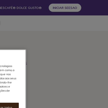
 NESCAFÉ® DOLCE GUSTO®
INICIAR SEESAO
 a Dois
s de:
ODISSEIAS
ecnologias
bem como, a
 que nos
pontos
ados aos seus
tindo-lhe
ookies e
ações de
tar todos