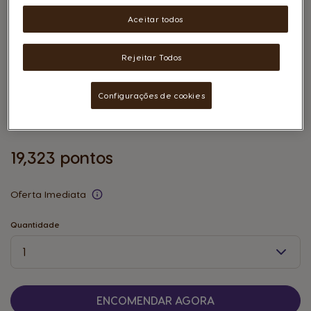
Aceitar todos
Rejeitar Todos
Mil & Uma Noites de Amor a Dois – 700
Configurações de cookies
Hotéis
Todas as Ofertas de:
ODISSEIAS
19,323 pontos
Oferta Imediata
Quantidade
Quantidade
ENCOMENDAR AGORA