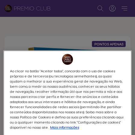
Pesquisar
Warning:
Success:
Password
changed
successfully!
PONTOS APENAS
Ao clicar no botão "Aceitar todos", concorda com o uso de cookies
próprias e de terceiros (ou tecnologias semelhantes), as quais
ajudam a melhorar a sua experiência geral de navegação na Web,
bem como, a medir as nossas audiências, conhecer os seus hábitos
de navegação, recolher informação útil que nos permita a nós e aos
nossos parceiros criar perfis e fornecer-lhe anúncios e conteúdos
adaptados aos seus interesses e hábitos de navegação, e ainda
fornecer funcionalidades de redes sociais (permitindo-lhe partilhar
os conteúdos disponibilizados nos nossos sites). Saiba mais sobre a
nossa Política de Cookies e defina as suas preferências clicando aqui
ou a qualquer momento clicando no link "Configurações de cookies"
disponível no nosso site.
Mais informações