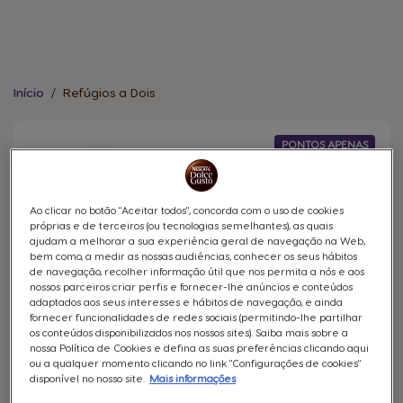
Warning:
Success:
Password
Início
Está
Refúgios a Dois
em
changed
Refúgios
a
successfully!
Dois
PONTOS APENAS
Ao clicar no botão "Aceitar todos", concorda com o uso de cookies
próprias e de terceiros (ou tecnologias semelhantes), as quais
ajudam a melhorar a sua experiência geral de navegação na Web,
bem como, a medir as nossas audiências, conhecer os seus hábitos
de navegação, recolher informação útil que nos permita a nós e aos
nossos parceiros criar perfis e fornecer-lhe anúncios e conteúdos
adaptados aos seus interesses e hábitos de navegação, e ainda
fornecer funcionalidades de redes sociais (permitindo-lhe partilhar
os conteúdos disponibilizados nos nossos sites). Saiba mais sobre a
nossa Política de Cookies e defina as suas preferências clicando aqui
ou a qualquer momento clicando no link "Configurações de cookies"
disponível no nosso site.
Mais informações